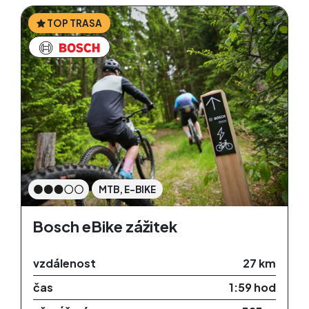
TOP TRASA
MTB, E-BIKE
Bosch eBike zážitek
vzdálenost
27 km
čas
1:59 hod