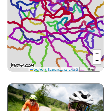
+
−
Leaflet
|
© Seznam.cz a.s. a další
5 km