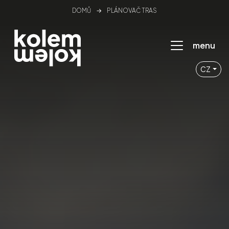
DOMŮ
→
PLÁNOVAČ TRAS
menu
CZ