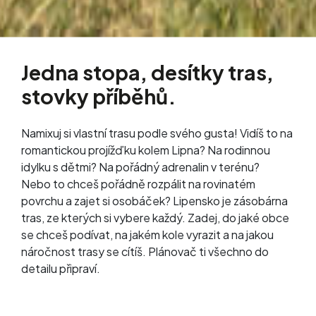
Jedna stopa, desítky tras,
stovky příběhů.
Namixuj si vlastní trasu podle svého gusta! Vidíš to na
romantickou projížďku kolem Lipna? Na rodinnou
idylku s dětmi? Na pořádný adrenalin v terénu?
Nebo to chceš pořádně rozpálit na rovinatém
povrchu a zajet si osobáček? Lipensko je zásobárna
tras, ze kterých si vybere každý. Zadej, do jaké obce
se chceš podívat, na jakém kole vyrazit a na jakou
náročnost trasy se cítíš. Plánovač ti všechno do
detailu připraví.