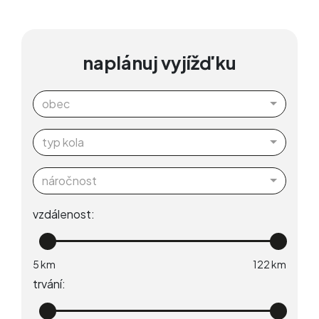
naplánuj vyjížďku
obec
typ kola
náročnost
vzdálenost:
trvání: