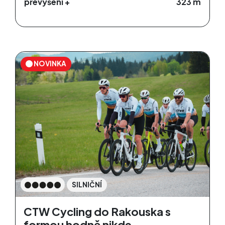
převýšení +
323 m
NOVINKA
SILNIČNÍ
CTW Cycling do Rakouska s
formou hodně nikde