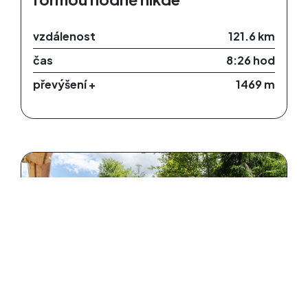
vzdálenost
121.6 km
čas
8:26 hod
převýšení +
1469 m