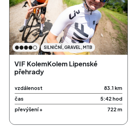
SILNIČNÍ, GRAVEL, MTB
VIF KolemKolem Lipenské
přehrady
vzdálenost
83.1 km
čas
5:42 hod
převýšení +
722 m