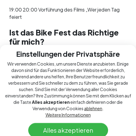
19:00 20:00 Vorführung des Films „Wer jeden Tag
feiert
Ist das Bike Fest das Richtige
für mich?
Einstellungen der Privatsphäre
Sie werden das Festival genießen, ganz gleich, ob
Wir verwenden Cookies, um unsere Dienste anzubieten. Einige
Sie mit Ihrer Familie oder einer Gruppe von Freunden
davon sind für das Funktionieren der Website erforderlich,
unterwegs sind, oder ob Sie einfach nur an den
während andere uns helfen, Ihre Benutzerfreundlichkeit zu
Gemeinschaftsfahrten teilnehmen. Das Programm
verbessern und Sie schneller zu dem zu führen, was Sie gerade
richtet sich an alle Altersgruppen, also sagen Sie es
suchen. Sind Sie mit der Verwendung aller Cookies
ruhig auch Ihren Großeltern. Schließlich sind
einverstanden? Ihre Zustimmung können Sie mit dem Klicken auf
Elektrofahrräder und gutes Essen sicher reichlich
die Taste
Alles akzeptieren
einfach definieren oder die
vorhanden.
Verwendung von Cookies
ablehnen
.
Weitere Informationen
Wo sollte ich übernachten?
Alles akzeptieren
In allen teilnehmenden Dörfern finden Sie