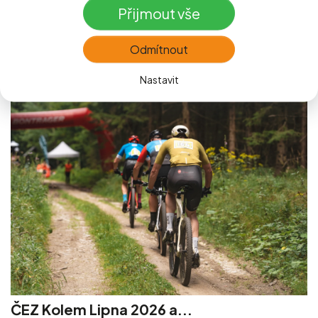
Přijmout vše
Závod je určen pro děti všech věkových kategorií.
více o akci
Odmítnout
Nastavit
ČEZ Kolem Lipna 2026 a...