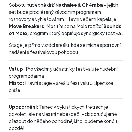
Sobotu hudebně drží
Nathalee
&
Ch4mba
– jejich
set bude proplétaný závodním programem,
rozhovory a vyhlašováním. Hlavní večerní kapela je
Move Breakers
. Mezitím se na Mole rozjíždí
Sounds
of Molo,
program který doplňuje synergicky festival.
Stage je přímo v srdci areálu, kde se míchá sportovní
nadšení s festivalovou pohodou.
Vstup:
Pro všechny účastníky festivalu je hudební
program zdarma
Místo:
Hlavní stage v areálu festivalu u Lipenské
pláže.
Upozornění:
Tanec v cyklistických tretrách je
povolen, ale na vlastní nebezpečí – doporučujeme
přezout do něčeho pohodlnějšího, budeme končit
pozdě!