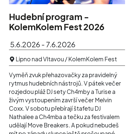
Hudební program -
KolemKolem Fest 2026
5.6.2026 - 7.6.2026
Lipno nad Vltavou / KolemKolem Fest
Vyměň zvuk přehazovačky za pravidelný
rytmus hudebních nástrojů. V pátek večer
rozjedou pláž DJ sety Ch4mby a Turise a
živým vystoupením završí večer Melvin
Coxx. V sobotu přebírají štafetu DJ
Nathalee a Ch4mba a tečku za festivalem
udělají Move Breakers. A pokud nebudeš
mít po západu slunce ještě prošoupané