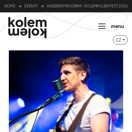
DOMŮ
→
EVENTY
→
HUDEBNÍ PROGRAM - KOLEMKOLEM FEST 2026
menu
CZ