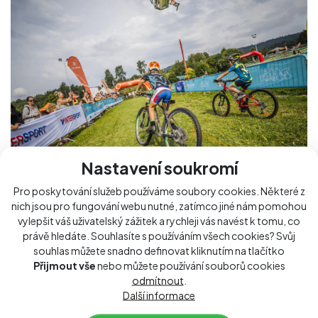
Nastavení soukromí
Pro poskytování služeb používáme soubory cookies. Některé z
nich jsou pro fungování webu nutné, zatímco jiné nám pomohou
vylepšit váš uživatelský zážitek a rychleji vás navést k tomu, co
VZP Dětský cyklozávod -...
právě hledáte. Souhlasíte s používáním všech cookies? Svůj
→ 15. srpna 2026
souhlas můžete snadno definovat kliknutím na tlačítko
Přijmout vše
nebo můžete používání souborů cookies
→ Lipno u lanovek
odmítnout
.
Další informace
VZP Dětský cyklozávod na cyklokrosové trati u
lipenských lanovek je součástí Lipno Sport Festivalu.