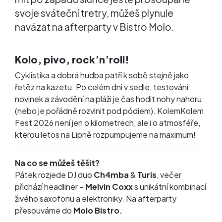
svoje sváteční tretry, můžeš plynule
navázat na afterparty v Bistro Molo.
Kolo, pivo, rock’n’roll!
Cyklistika a dobrá hudba patří k sobě stejně jako
řetěz na kazetu. Po celém dni v sedle, testování
novinek a závodění na pláži je čas hodit nohy nahoru
(nebo je pořádně rozvlnit pod pódiem). KolemKolem
Fest 2026 není jen o kilometrech, ale i o atmosféře,
kterou letos na Lipně rozpumpujeme na maximum!
Na co se můžeš těšit?
Pátek rozjede DJ duo
Ch4mba
&
Turis
, večer
přichází headliner –
Melvin Coxx
s unikátní kombinací
živého saxofonu a elektroniky. Na afterparty
přesouváme do
Molo Bistro.