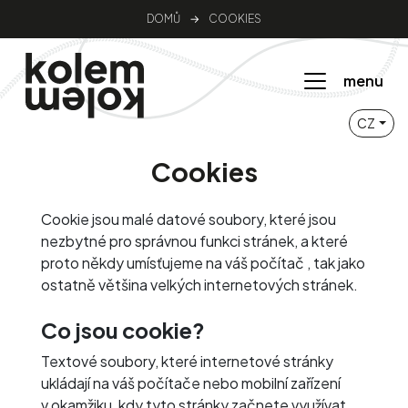
DOMŮ
→
COOKIES
menu
CZ
Cookies
Cookie jsou malé datové soubory, které jsou
nezbytné pro správnou funkci stránek, a které
proto někdy umísťujeme na váš počítač , tak jako
ostatně většina velkých internetových stránek.
Co jsou cookie?
Textové soubory, které internetové stránky
ukládají na váš počítače nebo mobilní zařízení
v okamžiku, kdy tyto stránky začnete využívat.