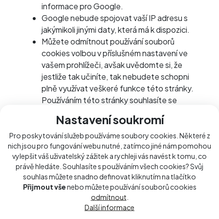
informace pro Google.
Google nebude spojovat vaší IP adresu s
jakýmikoli jinými daty, která má k dispozici.
Můžete odmítnout používání souborů
cookies volbou v příslušném nastavení ve
vašem prohlížeči, avšak uvědomte si, že
jestliže tak učiníte, tak nebudete schopni
plně využívat veškeré funkce této stránky.
Používáním této stránky souhlasíte se
zpracováváním údajů o vás společností
Nastavení soukromí
Google, a to způsobem a k účelu shora
uvedeným.
Pro poskytování služeb používáme soubory cookies. Některé z
nich jsou pro fungování webu nutné, zatímco jiné nám pomohou
vylepšit váš uživatelský zážitek a rychleji vás navést k tomu, co
Dodavatelé třetích stran včetně
právě hledáte. Souhlasíte s používáním všech cookies? Svůj
společnosti Google používají soubory
souhlas můžete snadno definovat kliknutím na tlačítko
cookie k zobrazování reklam na základě
Přijmout vše
nebo můžete používání souborů cookies
předchozích návštěv uživatele na tomto
odmítnout
.
webu.
Další informace
Díky souboru cookie DoubleClick může