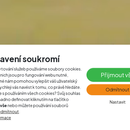
avení soukromí
tování služeb používáme soubory cookies.
Přijmout v
 nich jsou pro fungování webu nutné,
iné nám pomohou vylepšit váš uživatelský
rychleji vás navést k tomu, co právě hledáte.
Odmítnout
e s používáním všech cookies? Svůj souhlas
adno definovat kliknutím na tlačítko
Nastavit
 vše
nebo můžete používání souborů
odmítnout
.
ormace