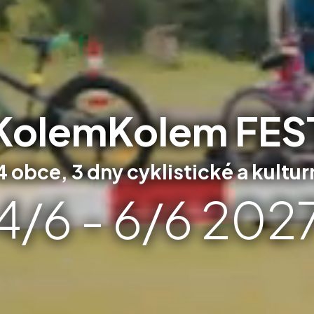
KolemKolem FES
 4 obce, 3 dny cyklistické a kultur
4/6 - 6/6 202