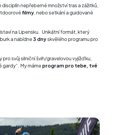
 disciplín nepřeberné množství tras a zážitků,
utdoorové
filmy
, nebo setkání a guidované
staví na Lipensku. Unikátní formát, který
mburk a nabídne
3 dny
skvělého programu pro
y pro svůj silniční švih/gravelovou vyjížďku,
ské gardy“. My máme
program pro tebe, tvé