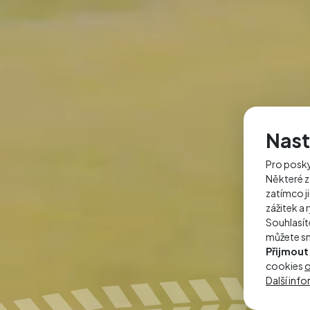
Nast
Pro posky
Některé z
zatímco j
zážitek a 
Souhlasít
můžete sn
Přijmout
cookies
Další inf