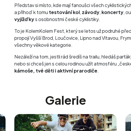
Představ si místo, kde mají fanoušci všech cyklistických
a přihoď k tomu
testování kol
,
závody
,
koncerty
, o
vyjížďky
s osobnostmi české cyklistiky.
To je KolemKolem Fest, který se letos už podruhé před
propojí Vyšší Brod, Loučovice, Lipno nad Vltavou, Fry
všechny věkové kategorie.
Nezáleží na tom, jestli rád šredíš na trailu, hledáš parťák
nebo si chceš jen s celou rodinou užít atmosféru „če
kámoše, tvé děti i aktivní prarodiče
.
Galerie