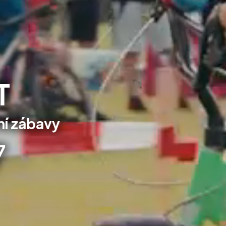
T
ní zábavy
7