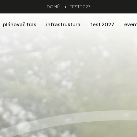
DOMŮ
→
FEST 2027
plánovač tras
infrastruktura
fest 2027
even