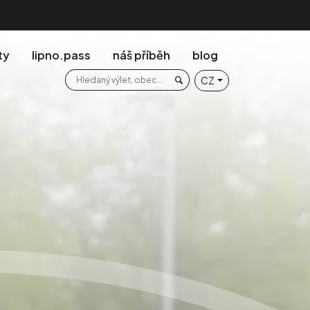
ty
lipno.pass
náš příběh
blog
Prohledat web
CZ
Hledaný výlet, obec...