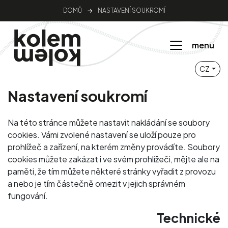
DOMŮ
→
NASTAVENÍ SOUKROMÍ
menu
CZ
Nastavení soukromí
Na této stránce můžete nastavit nakládání se soubory
cookies. Vámi zvolené nastavení se uloží pouze pro
prohlížeč a zařízení, na kterém změny provádíte. Soubory
cookies můžete zakázat i ve svém prohlížeči, mějte ale na
paměti, že tím můžete některé stránky vyřadit z provozu
a nebo je tím částečně omezit v jejich správném
fungování.
Technické