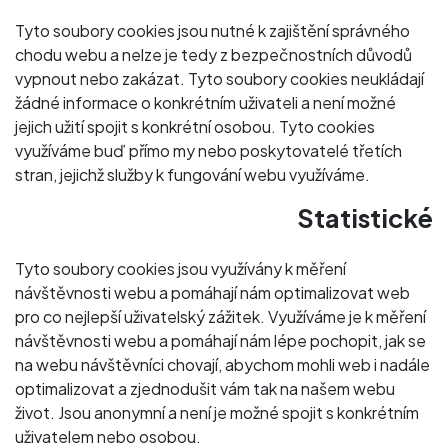
Tyto soubory cookies jsou nutné k zajištění správného
chodu webu a nelze je tedy z bezpečnostních důvodů
vypnout nebo zakázat. Tyto soubory cookies neukládají
žádné informace o konkrétním uživateli a není možné
jejich užití spojit s konkrétní osobou. Tyto cookies
využíváme buď přímo my nebo poskytovatelé třetích
stran, jejichž služby k fungování webu využíváme.
Statistické
Tyto soubory cookies jsou využívány k měření
návštěvnosti webu a pomáhají nám optimalizovat web
pro co nejlepší uživatelský zážitek. Využíváme je k měření
návštěvnosti webu a pomáhají nám lépe pochopit, jak se
na webu návštěvníci chovají, abychom mohli web i nadále
optimalizovat a zjednodušit vám tak na našem webu
život. Jsou anonymní a není je možné spojit s konkrétním
uživatelem nebo osobou.