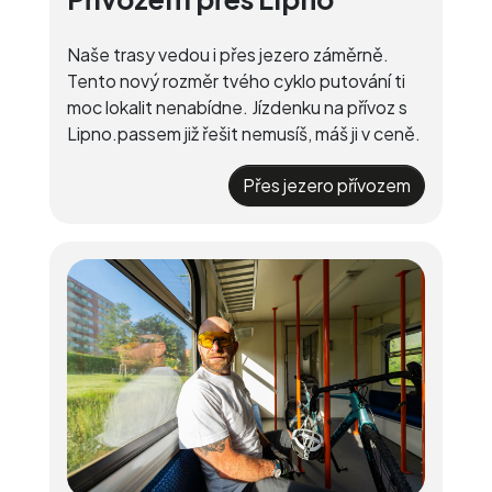
Naše trasy vedou i přes jezero záměrně.
Tento nový rozměr tvého cyklo putování ti
moc lokalit nenabídne. Jízdenku na přívoz s
Lipno.passem již řešit nemusíš, máš ji v ceně.
Přes jezero přívozem