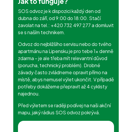
Jak to funguje?
SOS odvoz je k dispozici každý den od
dubna do září, od 9:00 do 18:00. Stačí
zavolat na tel.: +420 732 497 277 a domluvit
se s naším technikem.
Odvoz do nejbližšího servisu nebo do tvého
apartmánu na Lipensku je pro tebe 1× denně
zdarma – je ale třeba mít relevantní důvod
(porucha, technický problém). Drobné
závady často zvládneme opravit přímo na
místě, abys nemusel výlet ukončit. V případě
potřeby dokážeme přepravit až 4 cyklisty
najednou.
Před výletem se raději podívej na naši akční
mapu, jaký rádius SOS odvoz pokrývá.