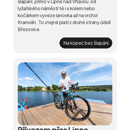
šlapání, přímo v Lipně nad Vltavou od
lyžařského náměstí tě i s kolem nebo
kočárkem vyveze lanovka až na vrchol
Kramolín. To stejné platí z druhé strany údolí
Březovice.
Na kopec bez šlapání
Přívozem přes Lipno