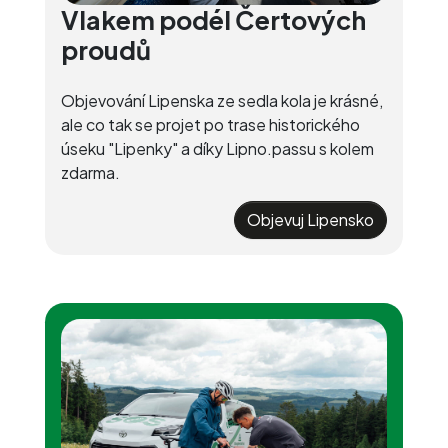
Vlakem podél Čertových
proudů
Objevování Lipenska ze sedla kola je krásné,
ale co tak se projet po trase historického
úseku "Lipenky" a díky Lipno.passu s kolem
zdarma.
Objevuj Lipensko