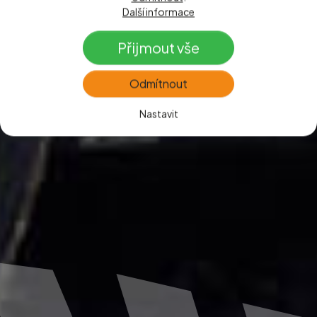
Další informace
Přijmout vše
Odmítnout
Nastavit