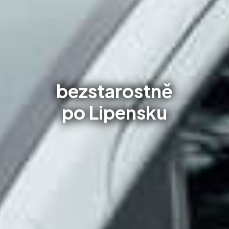
bezstarostně
po Lipensku