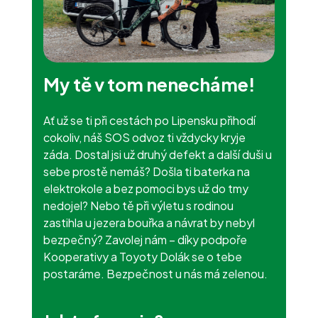
My tě v tom nenecháme!
Ať už se ti při cestách po Lipensku přihodí
cokoliv, náš SOS odvoz ti vždycky kryje
záda. Dostal jsi už druhý defekt a další duši u
sebe prostě nemáš? Došla ti baterka na
elektrokole a bez pomoci bys už do tmy
nedojel? Nebo tě při výletu s rodinou
zastihla u jezera bouřka a návrat by nebyl
bezpečný? Zavolej nám – díky podpoře
Kooperativy a Toyoty Dolák se o tebe
postaráme. Bezpečnost u nás má zelenou.