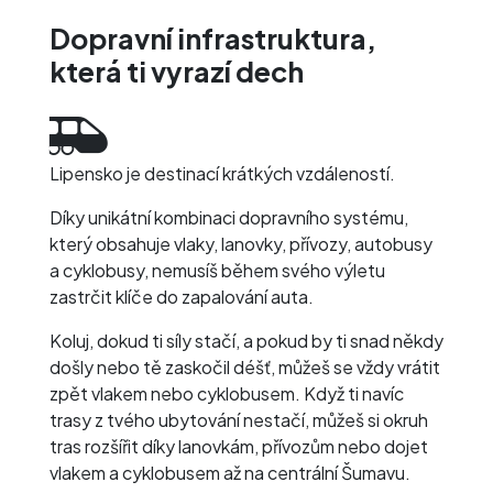
Dopravní infrastruktura,
která ti vyrazí dech
Lipensko je destinací krátkých vzdáleností.
Díky unikátní kombinaci dopravního systému,
který obsahuje vlaky, lanovky, přívozy, autobusy
a cyklobusy, nemusíš během svého výletu
zastrčit klíče do zapalování auta.
Koluj, dokud ti síly stačí, a pokud by ti snad někdy
došly nebo tě zaskočil déšť, můžeš se vždy vrátit
zpět vlakem nebo cyklobusem. Když ti navíc
trasy z tvého ubytování nestačí, můžeš si okruh
tras rozšířit díky lanovkám, přívozům nebo dojet
vlakem a cyklobusem až na centrální Šumavu.