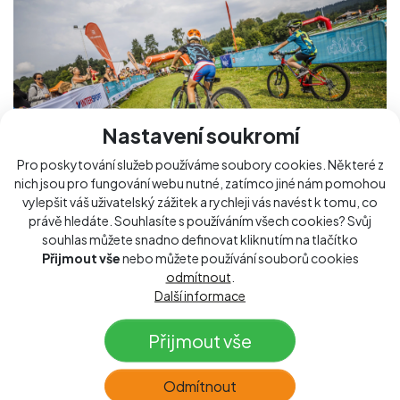
Nastavení soukromí
Pro poskytování služeb používáme soubory cookies. Některé z
nich jsou pro fungování webu nutné, zatímco jiné nám pomohou
vylepšit váš uživatelský zážitek a rychleji vás navést k tomu, co
právě hledáte. Souhlasíte s používáním všech cookies? Svůj
VZP Dětský cyklozávod -...
souhlas můžete snadno definovat kliknutím na tlačítko
Přijmout vše
nebo můžete používání souborů cookies
→ 15. srpna 2026
odmítnout
.
→ Lipno u lanovek
Další informace
VZP Dětský cyklozávod na cyklokrosové trati u
Přijmout vše
lipenských lanovek je součástí Lipno Sport Festivalu.
Závod je určen pro děti všech věkových kategorií.
Odmítnout