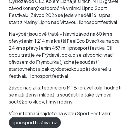
Cyklozávod ČEZ Kolem Lipna je silniční MTB/gravel
závod konaný každoročně v rámci Lipno Sport
Festivalu. Závod 2026 se jede v neděli 16. srpna,
start z Mariny Lipno nad Vltavou. lipnosportfestival
Na výběr jsou dvě tratě – hlavní závod na 60 km s
převýšením 1 214 m a kratší FeelEco Dvacítka na cca
24 km s převýšením 457 m. lipnosportfestival Cíl
obou tratí je ve Frýdavě, odkud se závodníci vrací
přívozem do Frymburka (jízdné je součástí
startovného) a pak cyklostezkou zpět do areálu
festivalu. lipnosportfestival
Závod nabízí kategorie pro MTB i gravel kola, hodnotí
se muži, ženy i mládež, a součástí je také týmová
soutěž pro kluby, firmy i rodiny.
Více informací najdete na webu Sport Festivalu:
lipnosportfestival.cz