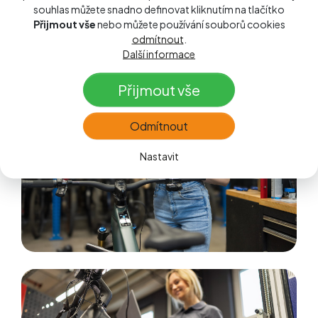
Práce vyžadující originální diagnostické
souhlas můžete snadno definovat kliknutím na tlačítko
nástroje a přístup k náhradním dílům
Přijmout vše
nebo můžete používání souborů cookies
odmítnout
.
Další informace
Přijmout vše
Odmítnout
Nastavit