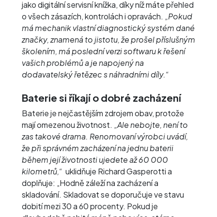
jako digitální servisní knížka, díky níž máte přehled
o všech zásazích, kontrolách i opravách.
„Pokud
má mechanik vlastní diagnostický systém dané
značky, znamená to jistotu, že prošel příslušným
školením, má poslední verzi softwaru k řešení
vašich problémů a je napojený na
dodavatelský řetězec s náhradními díly.“
Baterie si říkají o dobré zacházení
Baterie je nejčastějším zdrojem obav, protože
mají omezenou životnost.
„Ale nebojte, není to
zas takové drama. Renomovaní výrobci uvádí,
že při správném zacházení na jednu baterii
během její životnosti ujedete až 60 000
kilometrů,“
uklidňuje Richard Gasperotti a
doplňuje: „Hodně záleží na zacházení a
skladování. Skladovat se doporučuje ve stavu
dobití mezi 30 a 60 procenty. Pokud je