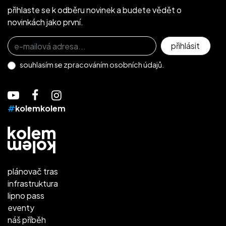
přihlaste se k odběru novinek a budete vědět o
novinkách jako první.
Přihlaste se k odběru novinek
přihlásit
souhlasím se
zpracováním osobních údajů.
#
kolemkolem
plánovač tras
infrastruktura
lipno pass
eventy
náš příběh