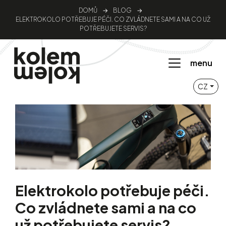
DOMŮ
→
BLOG
→
ELEKTROKOLO POTŘEBUJE PÉČI. CO ZVLÁDNETE SAMI A NA CO UŽ
POTŘEBUJETE SERVIS?
menu
CZ
Elektrokolo potřebuje péči.
Co zvládnete sami a na co
už potřebujete servis?