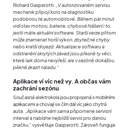
Richard Gasperotti.
„V autorizovaném servisu
mechanik připojí kolo na diagnostiku
podobnou té automobilové. Během pár minut
vidí stav motoru, baterie, chybová hlášení i to,
jestli máte aktuální software. Starší verze přitom
může znamenat horší výkon, zbytečné chyby
nebo kratší dojezd. Aktualizace softwaru a
odstranění skrytých závad jsou přesně ty věci,
které laik doma nevyřeší, ale v sezóně dokážou
pěkně zkazit náladu.“
Aplikace ví víc než vy. A občas vám
zachrání sezónu
Současná elektrokola jsou propojená s mobilními
aplikacemi a chovají se čím dál víc jako chytrá
auta.
„Aplikace vám sama připomene servisní
interval a nabídne nejbližší servis pro danou
značku,“
vysvětluje Gasperotti. Zároveň funguje