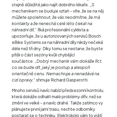
stejně důležité jako najít dobrého lékaře.
„S
mechanikem se buduje vztah - víte, že se na něj
můžete spolehnout, že vás neodmítne, že má
kontakty a že nenechá celé léto čekat na
náhradní díl,”
říká profesionální cyklista a
upozorňuje, že u autorizovaných servisů Bosch
eBike Systems se na náhradní díly nikdy nečeká
déle než tři dny. Díky tomu se nestane, že byste
přišli o část sezóny kvůli chybějící
součástce.
„Dobrý mechanik vám dokáže říct,
co se bude dít, jaký je postup a alespoň
orientačně cenu. Nemachruje a nenadává na
cizí opravy,“
shrnuje Richard Gasperotti.
Mnoho servisů navíc nabízí předsezonní kontrolu,
která dokáže odhalit malé problémy dřív, než se
změní ve velké - a navíc drahé. Takže zatímco vy
plánujete první jarní trasu, nechte odborníky
postarat se o techniku. Elektrokolo vám to vrátí