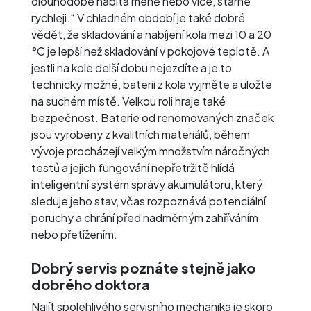
dlouhodobě nabitá méně nebo více, stárne
rychleji.“ V chladném období je také dobré
vědět, že skladování a nabíjení kola mezi 10 a 20
°C je lepší než skladování v pokojové teplotě. A
jestli na kole delší dobu nejezdíte a je to
technicky možné, baterii z kola vyjměte a uložte
na suchém místě. Velkou roli hraje také
bezpečnost. Baterie od renomovaných značek
jsou vyrobeny z kvalitních materiálů, během
vývoje procházejí velkým množstvím náročných
testů a jejich fungování nepřetržitě hlídá
inteligentní systém správy akumulátoru, který
sleduje jeho stav, včas rozpoznává potenciální
poruchy a chrání před nadměrným zahříváním
nebo přetížením.
Dobrý servis poznáte stejně jako
dobrého doktora
Najít spolehlivého servisního mechanika je skoro