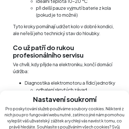
ideální teplota 10–20 °C
při delší pauze vyjmutí baterie z kola
(pokud je to možné)
Tyto kroky pomáhají udržet kolo v dobré kondici,
ale neřeší jeho technický stav do hloubky.
Co už patří do rukou
profesionálního servisu
Ve chvíli, kdy přijde na elektroniku, končí domácí
údržba:
Diagnostika elektromotoru a řídicí jednotky
odhalení skrytých závad
čtení chybových hlášení
Nastavení soukromí
Kontrola stavu baterie
Pro poskytování služeb používáme soubory cookies. Některé z
vyhodnocení její kondice a životnosti
nich jsou pro fungování webu nutné, zatímco jiné nám pomohou
zjištění počtu nabíjecích cyklů
vylepšit váš uživatelský zážitek a rychleji vás navést k tomu, co
Řešení elektronických poruch a chyb
právě hledáte. Souhlasíte s používáním všech cookies? Svůj