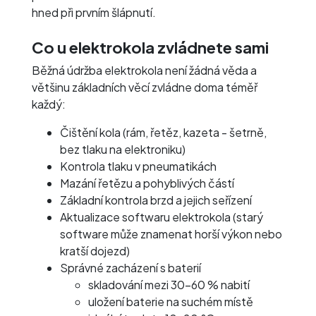
hned při prvním šlápnutí.
Co u elektrokola zvládnete sami
Běžná údržba elektrokola není žádná věda a
většinu základních věcí zvládne doma téměř
každý:
Čištění kola (rám, řetěz, kazeta - šetrně,
bez tlaku na elektroniku)
Kontrola tlaku v pneumatikách
Mazání řetězu a pohyblivých částí
Základní kontrola brzd a jejich seřízení
Aktualizace softwaru elektrokola (starý
software může znamenat horší výkon nebo
kratší dojezd)
Správné zacházení s baterií
skladování mezi 30–60 % nabití
uložení baterie na suchém místě