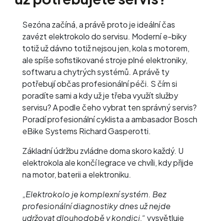
Sezóna začíná, a právě proto je ideální čas
zavézt elektrokolo do servisu. Moderní e-biky
totiž už dávno totiž nejsou jen‚ kola s motorem,
ale spíše sofistikované stroje plné elektroniky,
softwaru a chytrých systémů. A právě ty
potřebují občas profesionální péči. S čím si
poradíte sami a kdy už je třeba využít služby
servisu? A podle čeho vybrat ten správný servis?
Poradí profesionální cyklista a ambasador Bosch
eBike Systems Richard Gasperotti.
Základní údržbu zvládne doma skoro každý. U
elektrokola ale končí legrace ve chvíli, kdy přijde
na motor, baterii a elektroniku.
„Elektrokolo je komplexní systém. Bez
profesionální diagnostiky dnes už nejde
udržovat dlouhodobě v kondici,“
vysvětluje