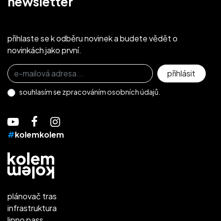
newsletter
přihlaste se k odběru novinek a budete vědět o
novinkách jako první.
Přihlaste se k odběru novinek
přihlásit
souhlasím se
zpracováním osobních údajů.
#
kolemkolem
plánovač tras
infrastruktura
lipno pass