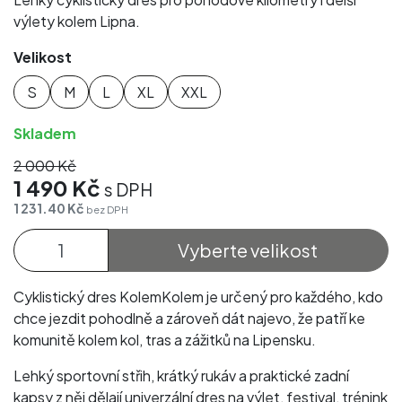
výlety kolem Lipna.
Velikost
S
M
L
XL
XXL
Skladem
2 000 Kč
1 490 Kč
s DPH
1 231.40 Kč
bez DPH
Vyberte velikost
Cyklistický dres KolemKolem je určený pro každého, kdo
chce jezdit pohodlně a zároveň dát najevo, že patří ke
komunitě kolem kol, tras a zážitků na Lipensku.
Lehký sportovní střih, krátký rukáv a praktické zadní
kapsy z něj dělají univerzální dres na výlet, festival, trénink