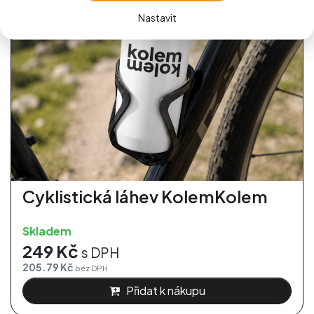
Nastavit
Cyklistická láhev KolemKolem
Skladem
249 Kč
s DPH
205.79 Kč
bez DPH
Přidat k nákupu