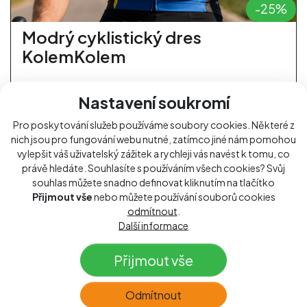
-25%
Modrý cyklistický dres
KolemKolem
Skladem
Nastavení soukromí
2 000 Kč
1 490 Kč
s DPH
Pro poskytování služeb používáme soubory cookies. Některé z
nich jsou pro fungování webu nutné, zatímco jiné nám pomohou
1 231.40 Kč
bez DPH
vylepšit váš uživatelský zážitek a rychleji vás navést k tomu, co
Přidat k nákupu
právě hledáte. Souhlasíte s používáním všech cookies? Svůj
souhlas můžete snadno definovat kliknutím na tlačítko
Přijmout vše
nebo můžete používání souborů cookies
Výprodej
odmítnout
.
Další informace
Přijmout vše
Odmítnout