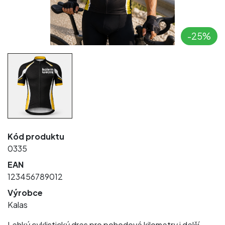
-25%
Kód produktu
0335
EAN
123456789012
Výrobce
Kalas
Lehký cyklistický dres pro pohodové kilometry i delší