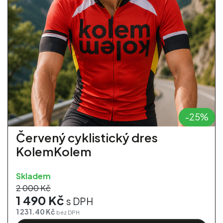
-25%
Červený cyklistický dres
KolemKolem
Skladem
2 000 Kč
1 490 Kč
s DPH
1 231.40 Kč
bez DPH