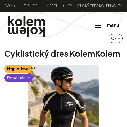
DOMŮ
→
E-SHOP
→
MERCH
→
CYKLISTICKÝ DRES KOLEMKOLEM
menu
CZ
Cyklistický dres KolemKolem
Nejprodávanější
Doporučené