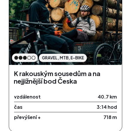
GRAVEL, MTB, E-BIKE
K rakouským sousedům a na
nejjižnější bod Česka
vzdálenost
40.7 km
čas
3:14 hod
převýšení +
718 m