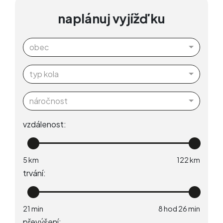
naplánuj vyjížďku
obec
typ kola
náročnost
vzdálenost:
trvání:
převýšení: