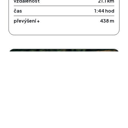
vzdálenost
21.1 km
čas
1:44 hod
převýšení +
438 m
GRAVEL, MTB, E-BIKE