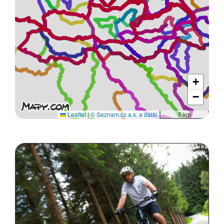
+
−
Leaflet
|
© Seznam.cz a.s. a další
5 km