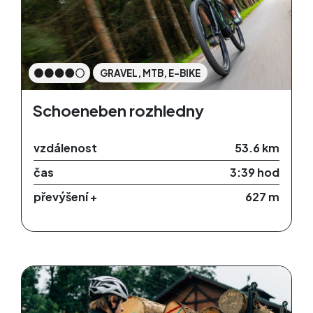
GRAVEL, MTB, E-BIKE
Schoeneben rozhledny
vzdálenost
53.6 km
čas
3:39 hod
převýšení +
627 m