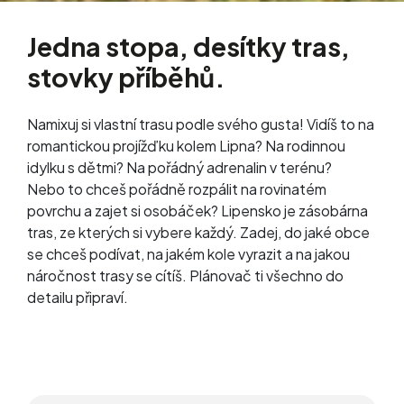
Jedna stopa, desítky tras,
stovky příběhů.
Namixuj si vlastní trasu podle svého gusta! Vidíš to na
romantickou projížďku kolem Lipna? Na rodinnou
idylku s dětmi? Na pořádný adrenalin v terénu?
Nebo to chceš pořádně rozpálit na rovinatém
povrchu a zajet si osobáček? Lipensko je zásobárna
tras, ze kterých si vybere každý. Zadej, do jaké obce
se chceš podívat, na jakém kole vyrazit a na jakou
náročnost trasy se cítíš. Plánovač ti všechno do
detailu připraví.