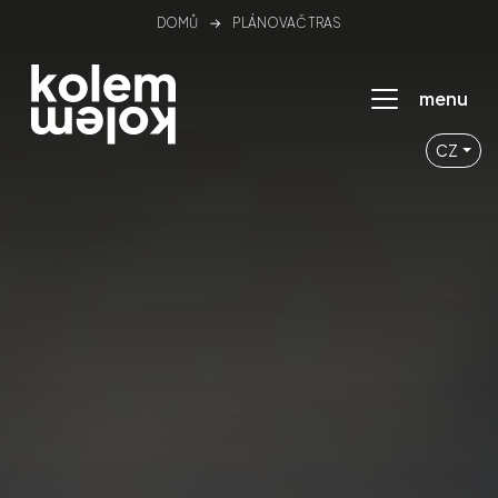
DOMŮ
→
PLÁNOVAČ TRAS
menu
CZ