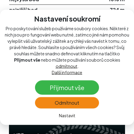
nejnižší bod
724 m
Nastavení soukromí
Pro poskytování služeb používáme soubory cookies. Některé z
nich jsou pro fungování webu nutné, zatímco jiné nám pomohou
vylepšit váš uživatelský zážitek a rychleji vás navést k tomu, co
zastávky na trase
právě hledáte. Souhlasíte s používáním všech cookies? Svůj
tipy od domácích i přespolních
souhlas můžete snadno definovat kliknutím na tlačítko
Přijmout vše
nebo můžete používání souborů cookies
odmítnout
.
Další informace
Přijmout vše
Odmítnout
Nastavit