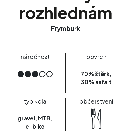
rozhlednám
Frymburk
náročnost
povrch
70% štěrk,
30% asfalt
typ kola
občerstvení
gravel
,
MTB
,
e-bike