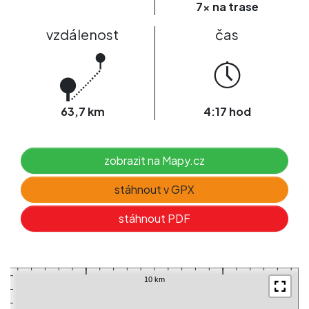
7x na trase
vzdálenost
čas
63,7 km
4:17 hod
zobrazit na Mapy.cz
stáhnout v GPX
stáhnout PDF