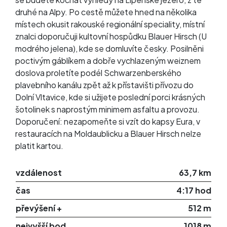
druhé na Alpy. Po cestě můžete hned na několika
místech okusit rakouské regionální speciality, místní
znalci doporučuji kultovní hospůdku Blauer Hirsch (U
modrého jelena), kde se domluvíte česky. Posilněni
poctivým gáblíkem a dobře vychlazeným weiznem
doslova proletíte podél Schwarzenberského
plavebního kanálu zpět až k přístavišti přívozu do
Dolní Vltavice, kde si užijete poslední porci krásných
šotolinek s naprostým minimem asfaltu a provozu.
Doporučení: nezapomeňte si vzít do kapsy Eura, v
restauracích na Moldaublicku a Blauer Hirsch nelze
platit kartou.
vzdálenost
63,7 km
čas
4:17 hod
převýšení +
512 m
nejvyšší bod
1018 m