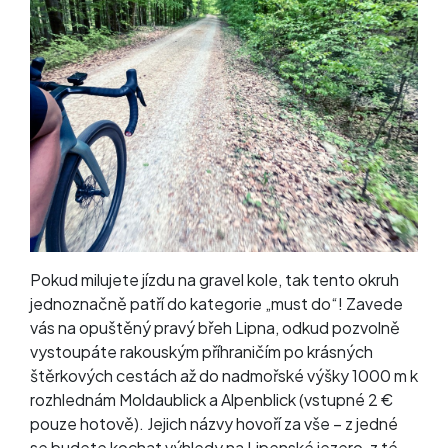
Pokud milujete jízdu na gravel kole, tak tento okruh
jednoznačně patří do kategorie „must do“! Zavede
vás na opuštěný pravý břeh Lipna, odkud pozvolně
vystoupáte rakouským příhraničím po krásných
štěrkových cestách až do nadmořské výšky 1000 m k
rozhlednám Moldaublick a Alpenblick (vstupné 2 €
pouze hotově). Jejich názvy hovoří za vše – z jedné
se budete kochat výhledy na Lipenské jezero, z té