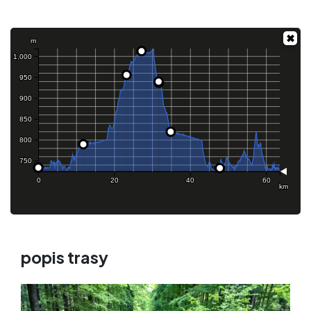
m
1,000
950
900
850
800
750
0
20
40
60
km
popis trasy