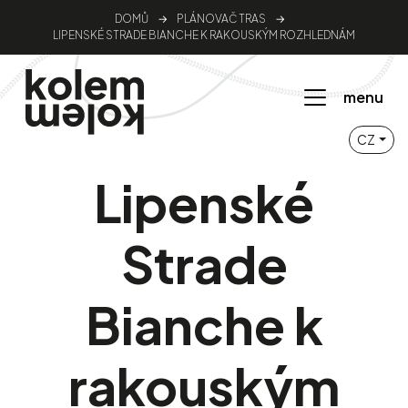
DOMŮ
→
PLÁNOVAČ TRAS
→
LIPENSKÉ STRADE BIANCHE K RAKOUSKÝM ROZHLEDNÁM
menu
CZ
Lipenské
Strade
Bianche k
rakouským