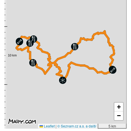
+
−
Leaflet
|
© Seznam.cz a.s. a další
5 km