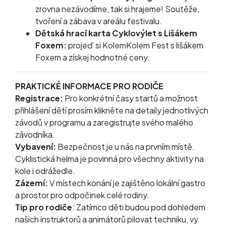
zrovna nezávodíme, tak si hrajeme! Soutěže,
tvoření a zábava v areálu festivalu.
Dětská hrací karta Cyklovýlet s Lišákem
Foxem:
projeď si KolemKolem Fest s lišákem
Foxem a získej hodnotné ceny.
PRAKTICKÉ INFORMACE PRO RODIČE
Registrace:
Pro konkrétní časy startů a možnost
přihlášení dětí prosím klikněte na detaily jednotlivých
závodů v programu a zaregistrujte svého malého
závodníka.
Vybavení:
Bezpečnost je u nás na prvním místě.
Cyklistická helma je povinná pro všechny aktivity na
kole i odrážedle.
Zázemí:
V místech konání je zajištěno lokální gastro
a prostor pro odpočinek celé rodiny.
Tip pro rodiče
: Zatímco děti budou pod dohledem
našich instruktorů a animátorů pilovat techniku, vy