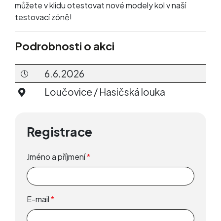
můžete v klidu otestovat nové modely kol v naší
testovací zóně!
Podrobnosti o akci
6.6.2026
Loučovice / Hasičská louka
Registrace
Jméno a příjmení
*
E-mail
*