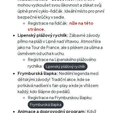
mohou vyzkoušet svou šikovnost a získat svůj
úplně první cyklo-řidičák. Ideální místo pro první
bezpečné krůčky v sedle.
Registrace na řidičák:
níže na této
stránce.
Lipenský plážový rychlík:
Zábavné závody
přímo na pláži v Lipně nad Vltavou. Atmosféra
jako na Tour de France, ale s pískem za ušima a
úsměvem od ucha k uchu.
Registrace na Lipenského plážového
rychlíka:
Lipenský plážový rychlík
Frymburská šlapka:
Nedělní legenda mezi
dětskými závody! Tradiční akce, kde se
potkává nadšení s fair-play a kde je vítězem
každý, kdo šlápne do pedálů.
Registrace na Frymburskou šlapku:
Frymburská šlapka
Animace a doprovodný program:
Když