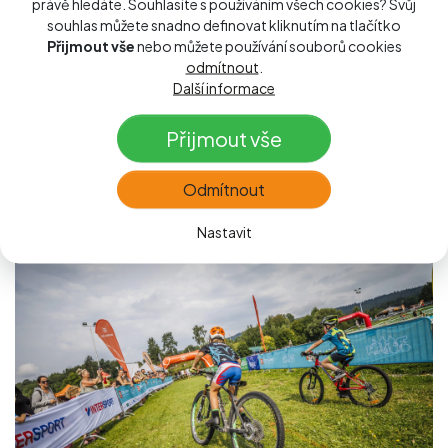
právě hledáte. Souhlasíte s používáním všech cookies? Svůj
souhlas můžete snadno definovat kliknutím na tlačítko
→ 14. srpna 2026
Přijmout vše
nebo můžete používání souborů cookies
→ marina Lipno
odmítnout
.
Další informace
Týden plný sportu, pohybu a zábavy v nádherném
prostředí Lipna. To už je tradiční a jedinečný Lipno Sport
Přijmout vše
Festival.
Odmítnout
více o akci
Nastavit