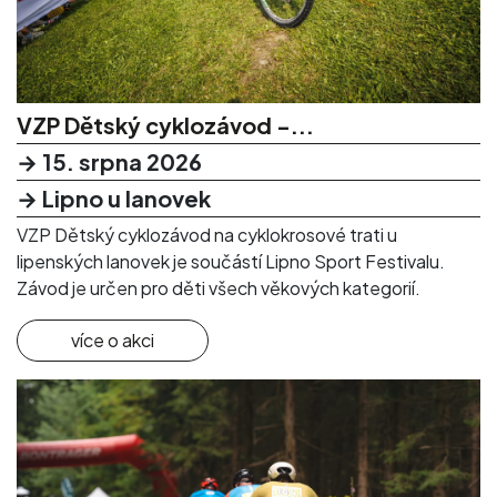
VZP Dětský cyklozávod -...
→ 15. srpna 2026
→ Lipno u lanovek
VZP Dětský cyklozávod na cyklokrosové trati u
lipenských lanovek je součástí Lipno Sport Festivalu.
Závod je určen pro děti všech věkových kategorií.
více o akci