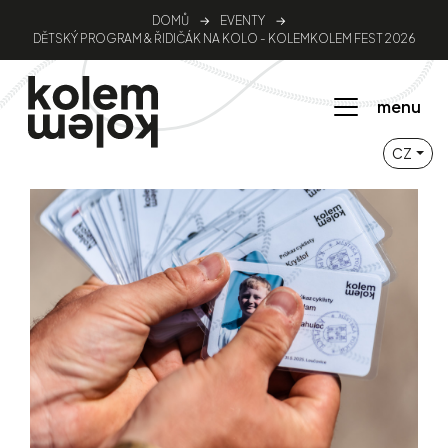
DOMŮ
→
EVENTY
→
DĚTSKÝ PROGRAM & ŘIDIČÁK NA KOLO - KOLEMKOLEM FEST 2026
menu
CZ