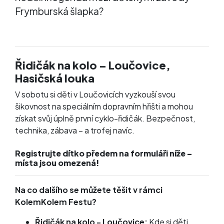
Frymburská šlapka?
Řidičák na kolo – Loučovice,
Hasičská louka
V sobotu si děti v Loučovicích vyzkouší svou
šikovnost na speciálním dopravním hřišti a mohou
získat svůj úplně první cyklo-řidičák. Bezpečnost,
technika, zábava – a trofej navíc.
Registrujte dítko předem na formuláři níže –
místa jsou omezená!
Na co dalšího se můžete těšit v rámci
KolemKolem Festu?
Řidičák na kolo - Loučovice:
Kde si děti