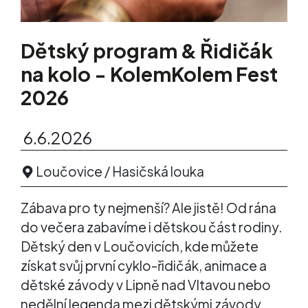
Dětský program & Řidičák
na kolo - KolemKolem Fest
2026
6.6.2026
Loučovice / Hasičská louka
Zábava pro ty nejmenší? Ale jistě! Od rána
do večera zabavíme i dětskou část rodiny.
Dětský den v Loučovicích, kde můžete
získat svůj první cyklo-řidičák, animace a
dětské závody v Lipně nad Vltavou nebo
nedělní legenda mezi dětskými závody